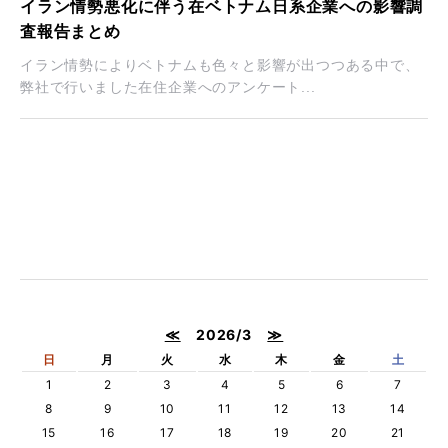
イラン情勢悪化に伴う在ベトナム日系企業への影響調
査報告まとめ
イラン情勢によりベトナムも色々と影響が出つつある中で、
弊社で行いました在住企業へのアンケート...
≪
2026/3
≫
日
月
火
水
木
金
土
1
2
3
4
5
6
7
8
9
10
11
12
13
14
15
16
17
18
19
20
21